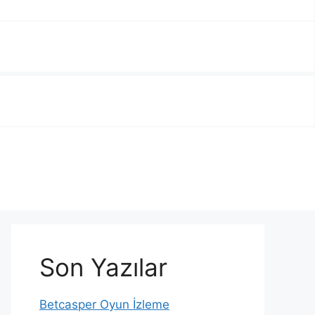
Son Yazılar
Betcasper Oyun İzleme