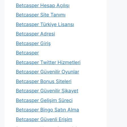
Betcasper Hesap Açılışı
Betcasper Site Tanımı
Betcasper Türkiye Lisansı
Betcasper Adresi
Betcasper Giriş
Betcasper
Betcasper Twitter Hizmetleri
Betcasper Güvenilir Oyunlar
Betcasper Bonus Siteleri
Betcasper Güvenilir Şikayet
Betcasper Gelişim Süreci
Betcasper Bingo Satın Alma
Betcasper Güvenli Erişim