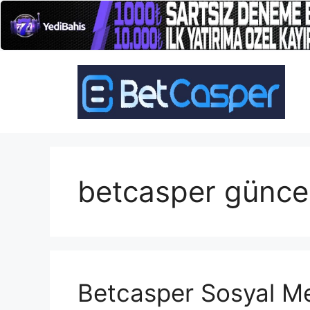
İçeriğe
atla
betcasper günce
Betcasper Sosyal M