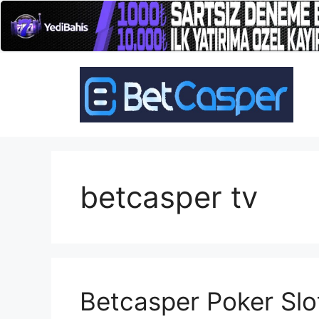
İçeriğe
atla
betcasper tv
Betcasper Poker Slo