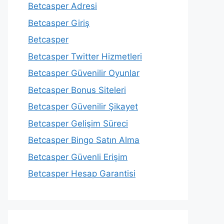
Betcasper Adresi
Betcasper Giriş
Betcasper
Betcasper Twitter Hizmetleri
Betcasper Güvenilir Oyunlar
Betcasper Bonus Siteleri
Betcasper Güvenilir Şikayet
Betcasper Gelişim Süreci
Betcasper Bingo Satın Alma
Betcasper Güvenli Erişim
Betcasper Hesap Garantisi