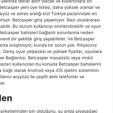
yakında tekrar aktif olacak ve kullanıcılara bir
Betcasper yeni üye listesi, daha yüksek oranlar ve
rayüz ve adres aralığı bizi Türkiye pazarındaki en
iriyor. Betcasper giriş yapamıyor. Bazı uluslararası
bilir. Bu durum kullanıcıyı sinirlendirebilir ve oyun
Betcasper bahisleri bağlantı sorunlarına neden
nli bir şekilde giriş yapabilirler. Ve Betcasper
rda araştırılıyor, bunda bir sorun yok. İhtiyacınız
. Geniş oyun yelpazesi ve yüksek fiyatlar, oyunlara
sper Bağlantısı. Betcasper masaüstü veya mobil
pazarı kullanıcıları bu konuda Betcasper bahislerini
a bağlı olarak Android veya iOS işletim sisteminin
lanıcı arayüzü ile çeşitli akıllı telefonlar ve
ar.
len
şirketlerinden biri olduğunu, şu anda piyasadaki