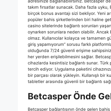
adresinize bağlanabilirsiniz. Betcasper de 
takım fırsatlar sunacak. Daha fazla uyku, 
birçok bonus avantajı sizi bekliyor. Yeni a
popüler bahis şirketlerinden biri haline get
casino sitelerinde bağlantı sorunları yaşana
oynarken sorunlara neden olabilir. Ancak 
olmaz. Kullanıcılar kolayca ve tamamen güve
giriş yapamıyorum” sorusu farklı platformla
olduğunda 7/24 güvenli erişime sahipsiniz
her yerden erişilebilmesini sağlar. Betca
cihazlarda kesintisiz bağlantı sunar. Türk 
tercih ediyor. Uygulama paketini cihazınız
bir parçası olarak yükleyin. Kullanışlı bir kul
tabletler arasında güvenli bir bağlantı sağl
Betcasper Önde Ge
Betcasper bağlantısının önde gelen bahis 