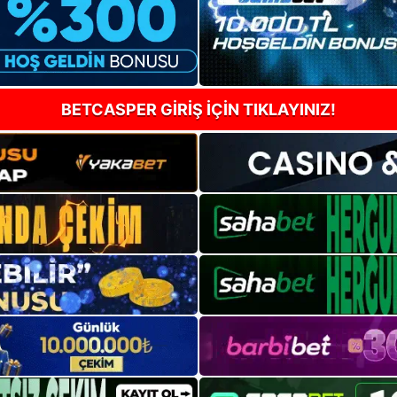
BETCASPER GİRİŞ İÇİN TIKLAYINIZ!