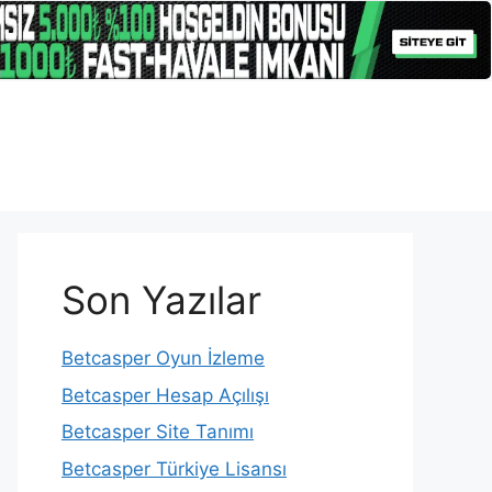
Son Yazılar
Betcasper Oyun İzleme
Betcasper Hesap Açılışı
Betcasper Site Tanımı
Betcasper Türkiye Lisansı