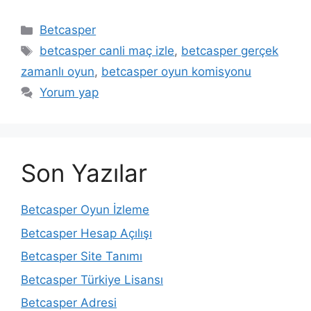
Kategoriler
Betcasper
Etiketler
betcasper canli maç izle
,
betcasper gerçek
zamanlı oyun
,
betcasper oyun komisyonu
Yorum yap
Son Yazılar
Betcasper Oyun İzleme
Betcasper Hesap Açılışı
Betcasper Site Tanımı
Betcasper Türkiye Lisansı
Betcasper Adresi