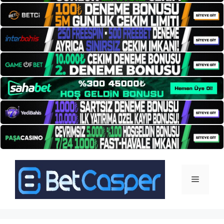
İçeriğe
atla
Menü