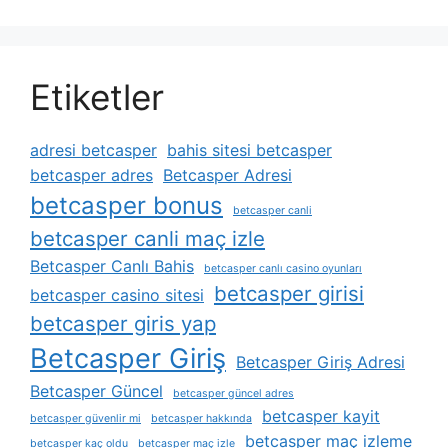
Etiketler
adresi betcasper
bahis sitesi betcasper
betcasper adres
Betcasper Adresi
betcasper bonus
betcasper canli
betcasper canli maç izle
Betcasper Canlı Bahis
betcasper canlı casino oyunları
betcasper girisi
betcasper casino sitesi
betcasper giris yap
Betcasper Giriş
Betcasper Giriş Adresi
Betcasper Güncel
betcasper güncel adres
betcasper kayit
betcasper güvenlir mi
betcasper hakkında
betcasper maç izleme
betcasper kaç oldu
betcasper maç izle