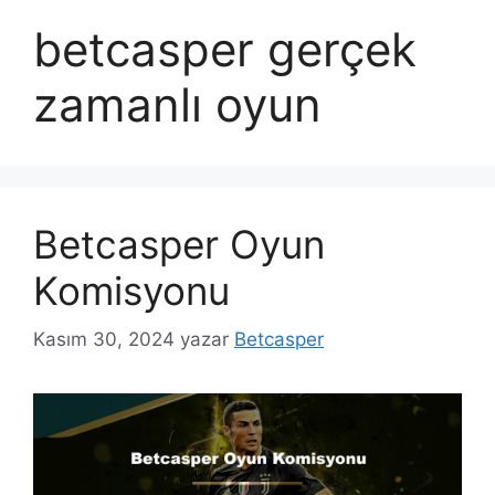
betcasper gerçek
zamanlı oyun
Betcasper Oyun
Komisyonu
Kasım 30, 2024
yazar
Betcasper