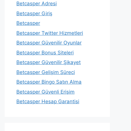
Betcasper Adresi
Betcasper Giriş
Betcasper
Betcasper Twitter Hizmetleri
Betcasper Güvenilir Oyunlar
Betcasper Bonus Siteleri
Betcasper Güvenilir Şikayet
Betcasper Gelişim Süreci
Betcasper Bingo Satın Alma
Betcasper Güvenli Erişim
Betcasper Hesap Garantisi