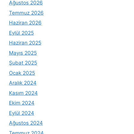
Ağustos 2026
Temmuz 2026
Haziran 2026
Eylül 2025
Haziran 2025
Mayıs 2025
Şubat 2025
Ocak 2025
Aralık 2024
Kasım 2024
Ekim 2024
Eylül 2024
Ağustos 2024
Temmuz 2024