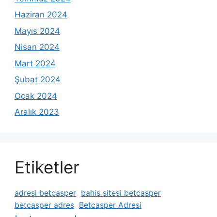
Haziran 2024
Mayıs 2024
Nisan 2024
Mart 2024
Şubat 2024
Ocak 2024
Aralık 2023
Etiketler
adresi betcasper
bahis sitesi betcasper
betcasper adres
Betcasper Adresi