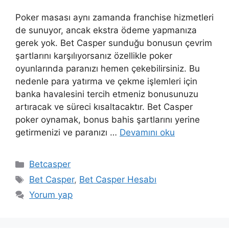
Poker masası aynı zamanda franchise hizmetleri
de sunuyor, ancak ekstra ödeme yapmanıza
gerek yok. Bet Casper sunduğu bonusun çevrim
şartlarını karşılıyorsanız özellikle poker
oyunlarında paranızı hemen çekebilirsiniz. Bu
nedenle para yatırma ve çekme işlemleri için
banka havalesini tercih etmeniz bonusunuzu
artıracak ve süreci kısaltacaktır. Bet Casper
poker oynamak, bonus bahis şartlarını yerine
getirmenizi ve paranızı …
Devamını oku
Kategoriler
Betcasper
Etiketler
Bet Casper
,
Bet Casper Hesabı
Yorum yap