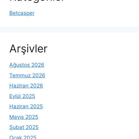
Betcasper
Arşivler
Ağustos 2026
Temmuz 2026
Haziran 2026
Eylül 2025
Haziran 2025
Mayıs 2025
Şubat 2025
Ocak 2025