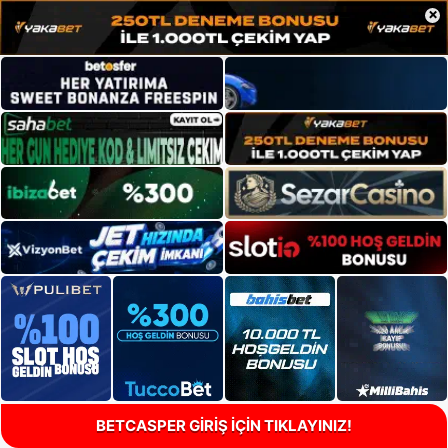
×
BETCASPER GİRİŞ İÇİN TIKLAYINIZ!