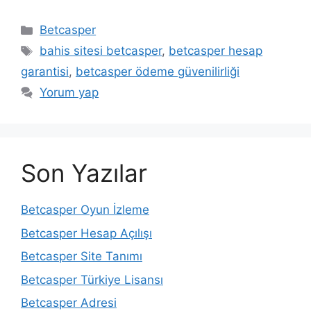
Kategoriler
Betcasper
Etiketler
bahis sitesi betcasper
,
betcasper hesap
garantisi
,
betcasper ödeme güvenilirliği
Yorum yap
Son Yazılar
Betcasper Oyun İzleme
Betcasper Hesap Açılışı
Betcasper Site Tanımı
Betcasper Türkiye Lisansı
Betcasper Adresi