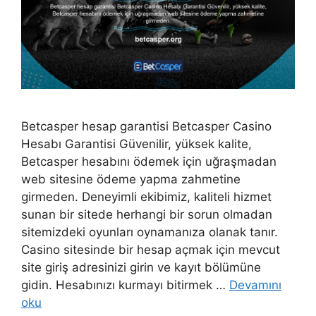
Betcasper hesap garantisi Betcasper Casino
Hesabı Garantisi Güvenilir, yüksek kalite,
Betcasper hesabını ödemek için uğraşmadan
web sitesine ödeme yapma zahmetine
girmeden. Deneyimli ekibimiz, kaliteli hizmet
sunan bir sitede herhangi bir sorun olmadan
sitemizdeki oyunları oynamanıza olanak tanır.
Casino sitesinde bir hesap açmak için mevcut
site giriş adresinizi girin ve kayıt bölümüne
gidin. Hesabınızı kurmayı bitirmek …
Devamını
oku