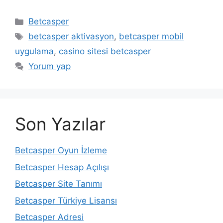
Kategoriler
Betcasper
Etiketler
betcasper aktivasyon
,
betcasper mobil
uygulama
,
casino sitesi betcasper
Yorum yap
Son Yazılar
Betcasper Oyun İzleme
Betcasper Hesap Açılışı
Betcasper Site Tanımı
Betcasper Türkiye Lisansı
Betcasper Adresi