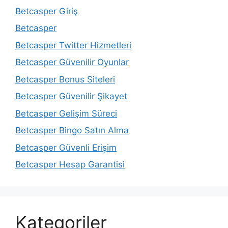
Betcasper Giriş
Betcasper
Betcasper Twitter Hizmetleri
Betcasper Güvenilir Oyunlar
Betcasper Bonus Siteleri
Betcasper Güvenilir Şikayet
Betcasper Gelişim Süreci
Betcasper Bingo Satın Alma
Betcasper Güvenli Erişim
Betcasper Hesap Garantisi
Kategoriler