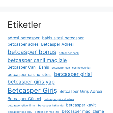
Etiketler
adresi betcasper
bahis sitesi betcasper
betcasper adres
Betcasper Adresi
betcasper bonus
betcasper canli
betcasper canli maç izle
Betcasper Canlı Bahis
betcasper canlı casino oyunları
betcasper girisi
betcasper casino sitesi
betcasper giris yap
Betcasper Giriş
Betcasper Giriş Adresi
Betcasper Güncel
betcasper güncel adres
betcasper kayit
betcasper güvenlir mi
betcasper hakkında
betcasper maç izleme
betcasper kaç oldu
betcasper maç izle