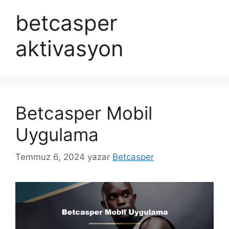
betcasper
aktivasyon
Betcasper Mobil
Uygulama
Temmuz 6, 2024
yazar
Betcasper