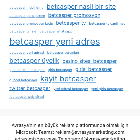
betcasper nasil bir site
betcasper mobil giriş
betcasper promosyon
betcasper para çekme
betcasper tv
betcasper promosyon kodu
betcasper tv canli maç
betcasper tv izle
betcasper whatsapp
betcasper yeni adres
betcasper yeni adresi
betcasper yorumları
betcasper üyelik
casino sitesi betcasper
girisi betcasper
giris adresi betcasper
giris betcasper
kayit betcasper
güncel betcasper
twitter betcasper
yeni adresi betcasper
yeni giris betcasper
betcasper web sitesi
Avrasya'nın en büyük reklam platformunda olmak için
Microsoft Teams:
reklam@avrasyamarketing.com
adresimizden veya Telegram: @Avrasyamarketing