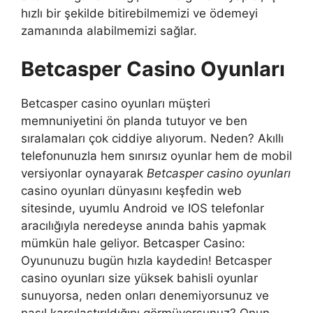
hızlı bir şekilde bitirebilmemizi ve ödemeyi
zamanında alabilmemizi sağlar.
Betcasper Casino Oyunları
Betcasper casino oyunları müşteri
memnuniyetini ön planda tutuyor ve ben
sıralamaları çok ciddiye alıyorum. Neden? Akıllı
telefonunuzla hem sınırsız oyunlar hem de mobil
versiyonlar oynayarak
Betcasper casino oyunları
casino oyunları dünyasını keşfedin web
sitesinde, uyumlu Android ve IOS telefonlar
aracılığıyla neredeyse anında bahis yapmak
mümkün hale geliyor. Betcasper Casino:
Oyununuzu bugün hızla kaydedin! Betcasper
casino oyunları size yüksek bahisli oyunlar
sunuyorsa, neden onları denemiyorsunuz ve