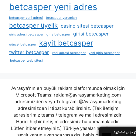
betcasper yeni adres
betcasper yeni adresi
betcasper yorumları
betcasper üyelik
casino sitesi betcasper
girisi betcasper
giris adresi betcasper
giris betcasper
kayit betcasper
güncel betcasper
twitter betcasper
yeni adresi betcasper
yeni giris betcasper
betcasper web sitesi
Avrasya'nın en büyük reklam platformunda olmak için
Microsoft Teams:
reklam@avrasyamarketing.com
adresimizden veya Telegram: @Avrasyamarketing
adresimizden irtibat kurabilirsiniz. (Tek iletişim
adreslerimiz teams / telegram ve mail adresimizdir.
Harici hiçbir iletişim adresimiz bulunmamaktadır.
Lütfen itibar etmeyiniz.) Türkiye yasalarına göre 7258
sayılı kanun uyarınca yasa dışı bahis oynamanın