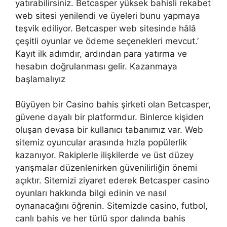
yatırabilirsiniz. Betcasper yüksek bahisli rekabet
web sitesi yenilendi ve üyeleri bunu yapmaya
teşvik ediliyor. Betcasper web sitesinde hâlâ
çeşitli oyunlar ve ödeme seçenekleri mevcut.’
Kayıt ilk adımdır, ardından para yatırma ve
hesabın doğrulanması gelir. Kazanmaya
başlamalıyız
Büyüyen bir Casino bahis şirketi olan Betcasper,
güvene dayalı bir platformdur. Binlerce kişiden
oluşan devasa bir kullanıcı tabanımız var. Web
sitemiz oyuncular arasında hızla popülerlik
kazanıyor. Rakiplerle ilişkilerde ve üst düzey
yarışmalar düzenlenirken güvenilirliğin önemi
açıktır. Sitemizi ziyaret ederek Betcasper casino
oyunları hakkında bilgi edinin ve nasıl
oynanacağını öğrenin. Sitemizde casino, futbol, ​​
canlı bahis ve her türlü spor dalında bahis