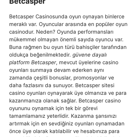
Betcasper
Betcasper Casinosunda oyun oynayan binlerce
meraklı var. Oyuncular arasında en popüler oyun
casinodur. Neden? Oyunda performansları
mükemmel olmayan önemli sayıda oyuncu var.
Buna rağmen bu oyun türü bahisçiler tarafından
oldukça beğenilmektedir.
güvene dayalı
platform Betcasper
, mevcut üyelerine casino
oyunları sunmaya devam ederken aynı
zamanda çeşitli bonuslar, promosyonlar ve
daha fazlasını da sunuyor. Betcasper sitesi
casino oyunları oynayarak üye olmanıza ve para
kazanmanıza olanak sağlar. Betcasper casino
oyununu oynamak için tek bir görevi
tamamlamanız yeterlidir. Kazanma şansınızı
artırmak için en sevdiğiniz oyunları oynamadan
önce üye olarak katılabilir ve hesabınıza para