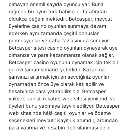
olmayan önemli sayıda oyuncu var. Buna
rağmen bu oyun türü bahisçiler tarafından
oldukça beğenilmektedir. Betcasper, mevcut
üyelerine casino oyunları sunmaya devam
ederken aynı zamanda çeşitli bonuslar,
promosyonlar ve daha fazlasını da sunuyor.
Betcasper sitesi casino oyunları oynayarak üye
olmanıza ve para kazanmanıza olanak sağlar.
Betcasper casino oyununu oynamak için tek bir
görevi tamamlamanız yeterlidir. Kazanma
şansınızı artırmak için en sevdiğiniz oyunları
oynamadan önce üye olarak katılabilir ve
hesabınıza para yatırabilirsiniz. Betcasper
yüksek bahisli rekabet web sitesi yenilendi ve
üyeleri bunu yapmaya teşvik ediliyor. Betcasper
web sitesinde hâlâ çeşitli oyunlar ve ödeme
seçenekleri mevcut.’ Kayıt ilk adımdır, ardından
para yatırma ve hesabın doğrulanması gelir.