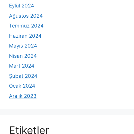
Eylül 2024
Ağustos 2024
Temmuz 2024
Haziran 2024
Mayıs 2024
Nisan 2024
Mart 2024
Şubat 2024
Ocak 2024
Aralık 2023
Etiketler