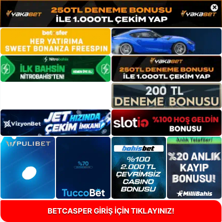
×
BETCASPER GİRİŞ İÇİN TIKLAYINIZ!