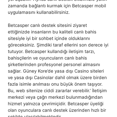
zamanda bağlantı kurmak için Betcasper mobil
uygulamasını kullanabilirsiniz.
Betcasper canlı destek sitesini ziyaret
ettiğinizde insanların bu kaliteli canlı bahis
sitesiyle iyi bir sohbet içinde olduklarını
göreceksiniz. Şimdiki taraf ellerini son derece iyi
tutuyor. Betcasper kullandığı iletişim tarzı,
bahisçilerin ve oyuncuların canlı bahis
şirketlerinden profesyonel personel almasını
sağlar. Güney Kore’de yasa dışı Casino siteleri
ve yasa dışı Casinolar dahil olmak üzere birden
fazla isimle anılması onu büyük önem taşıyor.
Bu, web sitenize ciddi zararlar verebilir.’ İletişim
merkezi veya çağrı merkezi bulunmadığından
hizmet yalnızca çevrimiçidir. Betcasper üyeliği
olan oyunculara canlı destek üzerinden hızlı bir
şekilde ulaşılabilmektedir.