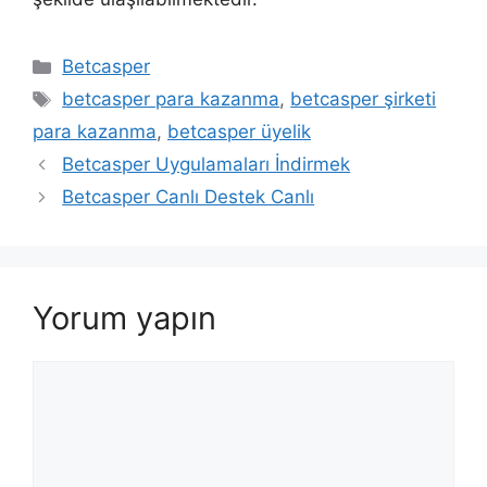
Kategoriler
Betcasper
Etiketler
betcasper para kazanma
,
betcasper şirketi
para kazanma
,
betcasper üyelik
Betcasper Uygulamaları İndirmek
Betcasper Canlı Destek Canlı
Yorum yapın
Yorum