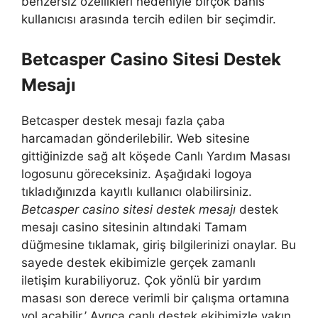
benzersiz özellikleri nedeniyle birçok bahis
kullanıcısı arasında tercih edilen bir seçimdir.
Betcasper Casino Sitesi Destek
Mesajı
Betcasper destek mesajı fazla çaba
harcamadan gönderilebilir. Web sitesine
gittiğinizde sağ alt köşede Canlı Yardım Masası
logosunu göreceksiniz. Aşağıdaki logoya
tıkladığınızda kayıtlı kullanıcı olabilirsiniz.
Betcasper casino sitesi destek mesajı
destek
mesajı casino sitesinin altındaki Tamam
düğmesine tıklamak, giriş bilgilerinizi onaylar. Bu
sayede destek ekibimizle gerçek zamanlı
iletişim kurabiliyoruz. Çok yönlü bir yardım
masası son derece verimli bir çalışma ortamına
yol açabilir.’ Ayrıca canlı destek ekibimizle yakın