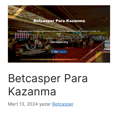
Betcasper Para
Kazanma
Mart 13, 2024
yazar
Betcasper