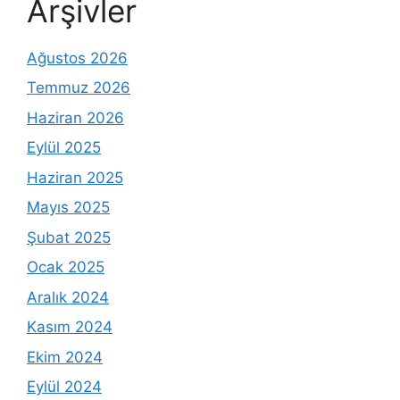
Arşivler
Ağustos 2026
Temmuz 2026
Haziran 2026
Eylül 2025
Haziran 2025
Mayıs 2025
Şubat 2025
Ocak 2025
Aralık 2024
Kasım 2024
Ekim 2024
Eylül 2024