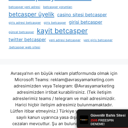
betcasper yeni adresi
betcasper yorumları
betcasper üyelik
casino sitesi betcasper
girisi betcasper
giris adresi betcasper
giris betcasper
kayit betcasper
güncel betcasper
twitter betcasper
yeni adresi betcasper
yeni giris betcasper
betcasper web sitesi
Avrasya'nın en büyük reklam platformunda olmak için
Microsoft Teams:
reklam@avrasyamarketing.com
adresimizden veya Telegram: @Avrasyamarketing
adresimizden irtibat kurabilirsiniz. (Tek iletişim
adreslerimiz teams / telegram ve mail adresimizdir.
Harici hiçbir iletişim adresimiz bulunmamaktadır.
Lütfen itibar etmeyiniz.) Türkiye yasalarına göre 7258
sayılı kanun uyarınca yasa dışı bahis oynamanın
cezaları mevcuttur. Şu an bulunduğunuz site hiç bir