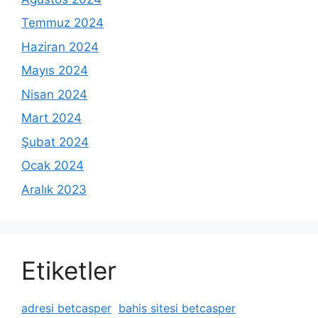
Temmuz 2024
Haziran 2024
Mayıs 2024
Nisan 2024
Mart 2024
Şubat 2024
Ocak 2024
Aralık 2023
Etiketler
adresi betcasper
bahis sitesi betcasper