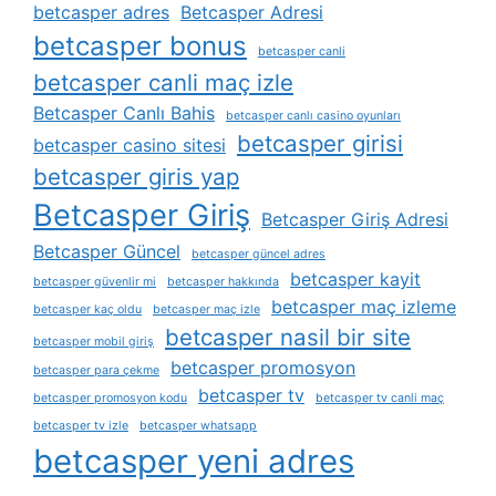
betcasper adres
Betcasper Adresi
betcasper bonus
betcasper canli
betcasper canli maç izle
Betcasper Canlı Bahis
betcasper canlı casino oyunları
betcasper girisi
betcasper casino sitesi
betcasper giris yap
Betcasper Giriş
Betcasper Giriş Adresi
Betcasper Güncel
betcasper güncel adres
betcasper kayit
betcasper güvenlir mi
betcasper hakkında
betcasper maç izleme
betcasper kaç oldu
betcasper maç izle
betcasper nasil bir site
betcasper mobil giriş
betcasper promosyon
betcasper para çekme
betcasper tv
betcasper promosyon kodu
betcasper tv canli maç
betcasper tv izle
betcasper whatsapp
betcasper yeni adres