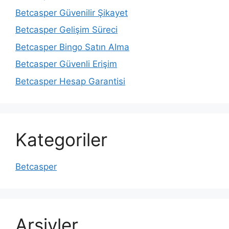
Betcasper Güvenilir Şikayet
Betcasper Gelişim Süreci
Betcasper Bingo Satın Alma
Betcasper Güvenli Erişim
Betcasper Hesap Garantisi
Kategoriler
Betcasper
Arşivler