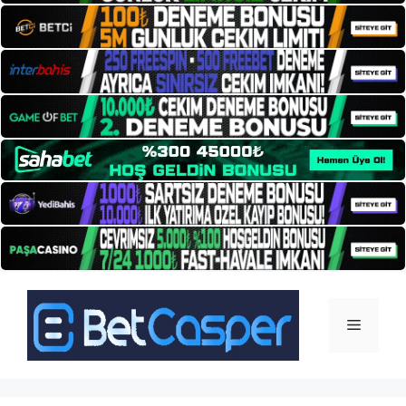
İçeriğe
atla
Menü