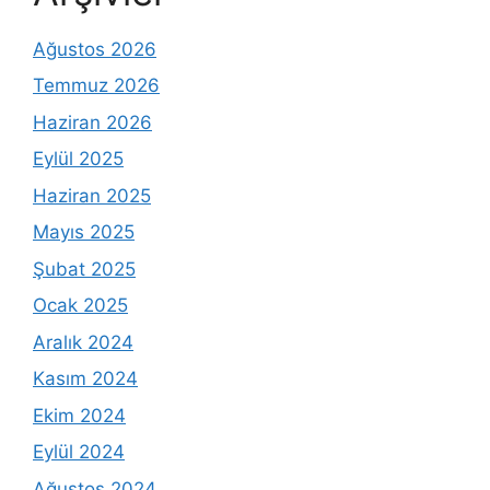
Ağustos 2026
Temmuz 2026
Haziran 2026
Eylül 2025
Haziran 2025
Mayıs 2025
Şubat 2025
Ocak 2025
Aralık 2024
Kasım 2024
Ekim 2024
Eylül 2024
Ağustos 2024