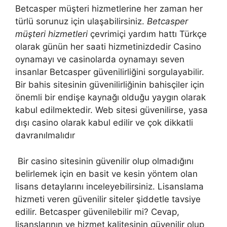
Betcasper müşteri hizmetlerine her zaman her
türlü sorunuz için ulaşabilirsiniz.
Betcasper
müşteri hizmetleri
çevrimiçi yardım hattı Türkçe
olarak günün her saati hizmetinizdedir Casino
oynamayı ve casinolarda oynamayı seven
insanlar Betcasper güvenilirliğini sorgulayabilir.
Bir bahis sitesinin güvenilirliğinin bahisçiler için
önemli bir endişe kaynağı olduğu yaygın olarak
kabul edilmektedir. Web sitesi güvenilirse, yasa
dışı casino olarak kabul edilir ve çok dikkatli
davranılmalıdır
Bir casino sitesinin güvenilir olup olmadığını
belirlemek için en basit ve kesin yöntem olan
lisans detaylarını inceleyebilirsiniz. Lisanslama
hizmeti veren güvenilir siteler şiddetle tavsiye
edilir. Betcasper güvenilebilir mi? Cevap,
lisanslarının ve hizmet kalitesinin güvenilir olup