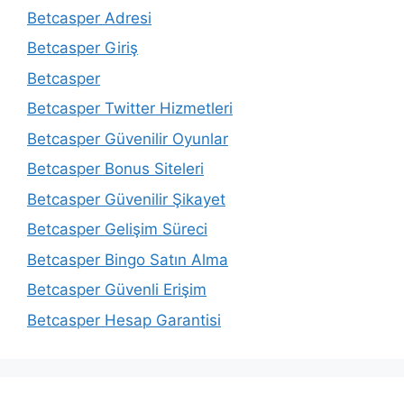
Betcasper Adresi
Betcasper Giriş
Betcasper
Betcasper Twitter Hizmetleri
Betcasper Güvenilir Oyunlar
Betcasper Bonus Siteleri
Betcasper Güvenilir Şikayet
Betcasper Gelişim Süreci
Betcasper Bingo Satın Alma
Betcasper Güvenli Erişim
Betcasper Hesap Garantisi