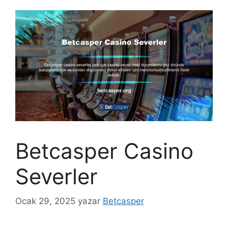
Betcasper Casino
Severler
Ocak 29, 2025
yazar
Betcasper