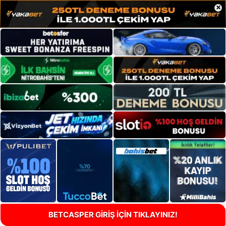
×
BETCASPER GİRİŞ İÇİN TIKLAYINIZ!